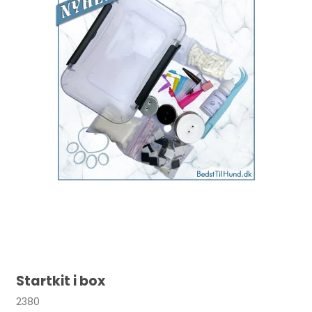
Startkit i box
2380