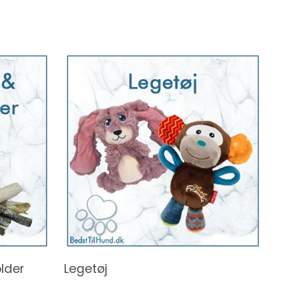
lder
Legetøj