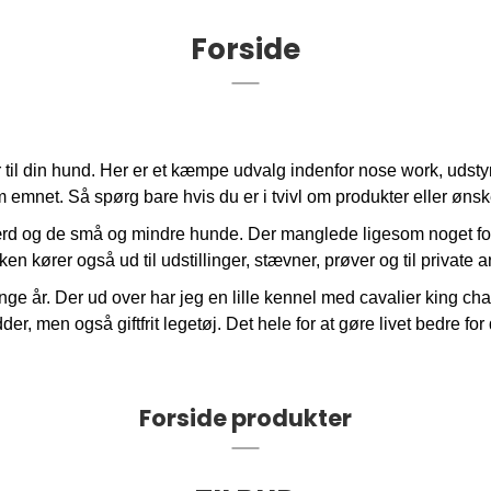
Forside
ør til din hund. Her er et kæmpe udvalg indenfor nose work, udst
m emnet. Så spørg bare hvis du er i tvivl om produkter eller øns
ærd og de små og mindre hunde. Der manglede ligesom noget for 
 kører også ud til udstillinger, stævner, prøver og til private 
ge år. Der ud over har jeg en lille kennel med cavalier king c
r, men også giftfrit legetøj. Det hele for at gøre livet bedre for
Forside produkter