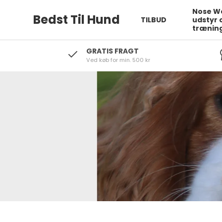
Nose W
Bedst Til Hund
TILBUD
udstyr 
trænin
GRATIS FRAGT
Ved køb for min. 500 kr