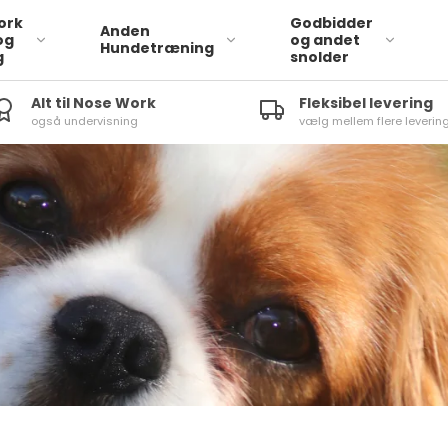
ork
Godbidder
Anden
og
og andet
Hundetræning
g
snolder
Alt til Nose Work
Fleksibel levering
også undervisning
vælg mellem flere leverin