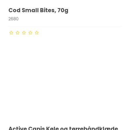
Cod Small Bites, 70g
2680
Active Canis Køle og tørrehåndklæde